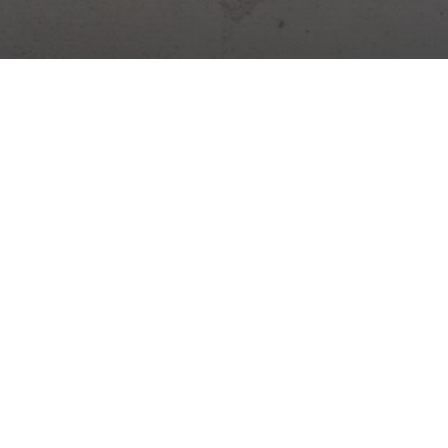
Digitální platforma pro řízení staveb. Deník, docházka,
sklady, úkoly a další – vše v jedné aplikaci.
Novinky ze stavebnictví →
Praktické tipy, změny zákonů a novinky ze Stavario.
Odebírat