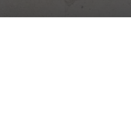
Digitální platforma pro řízení staveb. Deník, docházka,
sklady, úkoly a další – vše v jedné aplikaci.
Novinky ze stavebnictví →
Praktické tipy, změny zákonů a novinky ze Stavario.
Odebírat