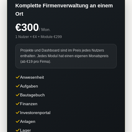
Komplette Firmenverwaltung an einem
Ort
€300
/
Mon.
1 Nutzer × €4 + Module €299
Projekte und Dashboard sind im Preis jedes Nutzers
enthalten. Jedes Modul hat einen eigenen Monatspreis
(ab €19 pro Firma).
Anwesenheit
Aufgaben
Bautagebuch
Finanzen
Investorenportal
Anlagen
Lager