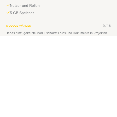
Nutzer und Rollen
5 GB Speicher
0
/
16
MODULE WÄHLEN
Jedes hinzugekaufte Modul schaltet Fotos und Dokumente in Projekten
frei.
Anwesenheit
+
€19
Anwesenheits- und Urlaubsverwaltung
Aufgaben
+
€19
Aufgabenverwaltung und Gantt
Bautagebuch
+
€19
Bau- und technisches Tagebuch
Arbeitsschutz-Tagebuch
+
€19
Arbeitssicherheit und Gesundheitsschutz