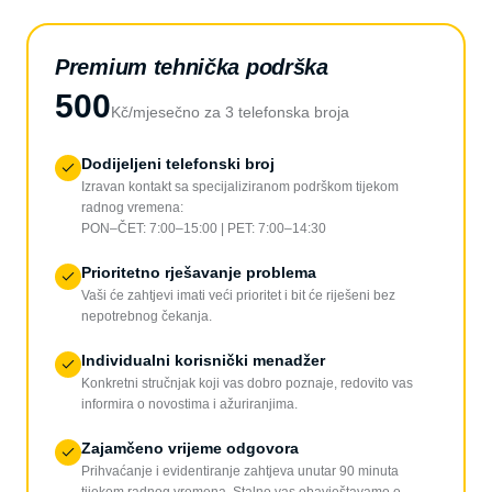
Premium tehnička podrška
500
Kč/mjesečno za 3 telefonska broja
Dodijeljeni telefonski broj
Izravan kontakt sa specijaliziranom podrškom tijekom
radnog vremena:
PON–ČET: 7:00–15:00 | PET: 7:00–14:30
Prioritetno rješavanje problema
Vaši će zahtjevi imati veći prioritet i bit će riješeni bez
nepotrebnog čekanja.
Individualni korisnički menadžer
Konkretni stručnjak koji vas dobro poznaje, redovito vas
informira o novostima i ažuriranjima.
Zajamčeno vrijeme odgovora
Prihvaćanje i evidentiranje zahtjeva unutar 90 minuta