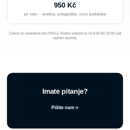
950 Kč
po satu – analiza, prilagodbe, uvoz podataka
Cijene su navedene bez PDV-a. Radno vrijeme je od 8:00 do 15:00 sati
radnim danima.
Imate pitanje?
Pišite nam