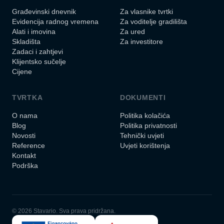
Građevinski dnevnik
Za vlasnike tvrtki
Evidencija radnog vremena
Za voditelje gradilišta
Alati i imovina
Za ured
Skladišta
Za investitore
Zadaci i zahtjevi
Klijentsko sučelje
Cijene
TVRTKA
DOKUMENTI
O nama
Politika kolačića
Blog
Politika privatnosti
Novosti
Tehnički uvjeti
Reference
Uvjeti korištenja
Kontakt
Podrška
© 2026 Stavario. Sva prava pridržana.