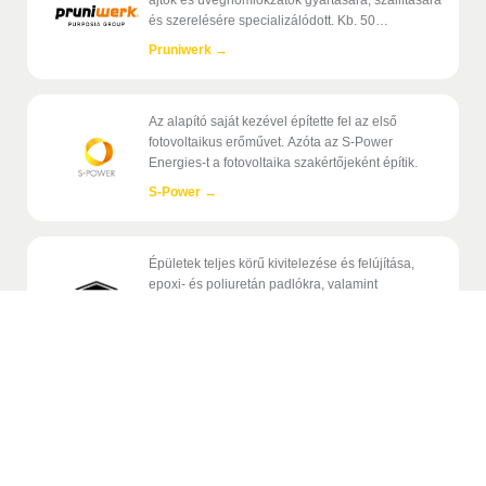
és szerelésére specializálódott. Kb. 50
alkalmazott.
Pruniwerk
→
Az alapító saját kezével építette fel az első
fotovoltaikus erőművet. Azóta az S-Power
Energies-t a fotovoltaika szakértőjeként építik.
S-Power
→
Épületek teljes körű kivitelezése és felújítása,
epoxi- és poliuretán padlókra, valamint
kőszőnyegekre szakosodva.
Stavitelství MB
→
További referenciák megtekintése