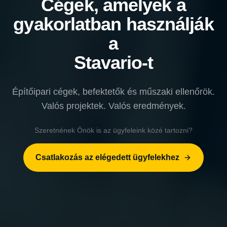
Cégek, amelyek a
gyakorlatban használják
a
Stavario-t
Építőipari cégek, befektetők és műszaki ellenőrök.
Valós projektek. Valós eredmények.
Szeretnének Önök is az ügyfeleink közé tartozni?
Csatlakozás az elégedett ügyfelekhez