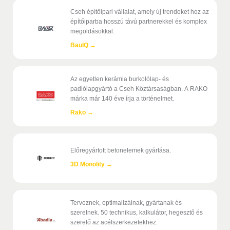
Cseh építőipari vállalat, amely új trendeket hoz az
építőiparba hosszú távú partnerekkel és komplex
megoldásokkal.
BauIQ
→
Az egyetlen kerámia burkolólap- és
padlólapgyártó a Cseh Köztársaságban. A RAKO
márka már 140 éve írja a történelmet.
Rako
→
Előregyártott betonelemek gyártása.
3D Monolity
→
Terveznek, optimalizálnak, gyártanak és
szerelnek. 50 technikus, kalkulátor, hegesztő és
szerelő az acélszerkezetekhez.