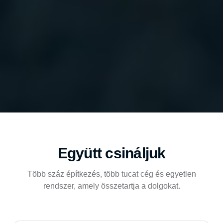
Együtt csináljuk
Több száz építkezés, több tucat cég és egyetlen
rendszer, amely összetartja a dolgokat.