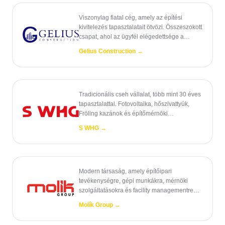
Viszonylag fiatal cég, amely az építési
kivitelezés tapasztalatait ötvözi. Összeszokott
csapat, ahol az ügyfél elégedettsége a
hitvallás.
Gelius Construction
→
Tradicionális cseh vállalat, több mint 30 éves
tapasztalattal. Fotovoltaika, hőszivattyúk,
Fröling kazánok és építőmérnöki
szolgáltatások.
S WHG
→
Modern társaság, amely építőipari
tevékenységre, gépi munkákra, mérnöki
szolgáltatásokra és facility managementre
összpontosít. 200 képzett munkatárs
Molík Group
→
támogatásával.