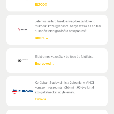
ELTODO
→
Jelentős szilárd tüzelőanyag-beszállítóként
működik, kőzetgyártásra, bányászatra és építési
hulladék feldolgozására összpontosít.
Ridera
→
Elektromos vezetékek építése és felújítása.
Energovod
→
Korábban Stavby silnic a železnic. A VINCI
konszern része, már több mint 65 éve kínál
szolgáltatásokat ügyfeleinek.
Eurovia
→