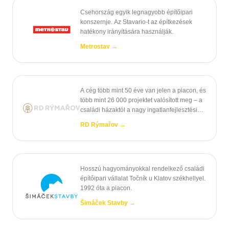
Csehország egyik legnagyobb építőipari
konszernje. Az Stavario-t az építkezések
hatékony irányítására használják.
Metrostav
→
A cég több mint 50 éve van jelen a piacon, és
több mint 26 000 projektet valósított meg – a
családi házaktól a nagy ingatlanfejlesztési
projektekig.
RD Rýmařov
→
Hosszú hagyományokkal rendelkező családi
építőipari vállalat Točník u Klatov székhellyel.
1992 óta a piacon.
Šimáček Stavby
→