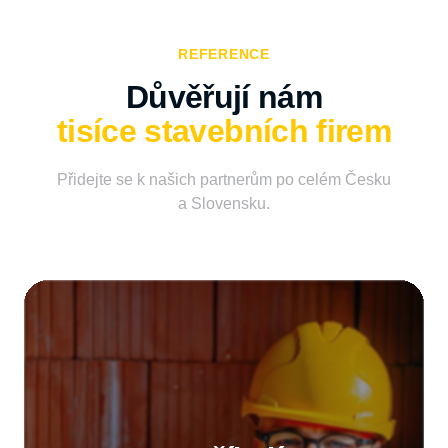
REFERENCE
tisíce stavebních firem
Přidejte se k našich partnerům po celém Česku
a Slovensku.