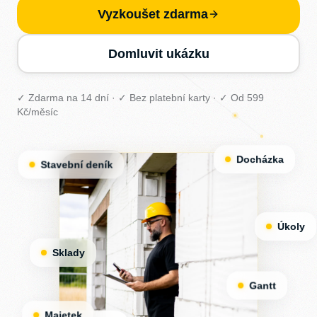
Vyzkoušet zdarma
Domluvit ukázku
✓ Zdarma na 14 dní · ✓ Bez platební karty · ✓ Od 599
Kč/měsíc
Docházka
Stavební deník
Úkoly
Sklady
Gantt
Majetek