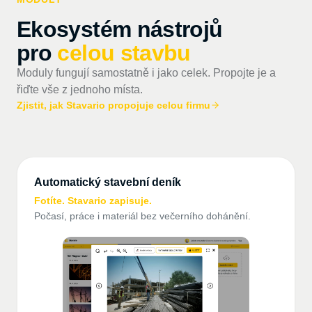
Ekosystém nástrojů
pro
celou stavbu
Moduly fungují samostatně i jako celek. Propojte je a
řiďte vše z jednoho místa.
Zjistit, jak Stavario propojuje celou firmu
Automatický stavební deník
Fotíte. Stavario zapisuje.
Počasí, práce i materiál bez večerního dohánění.