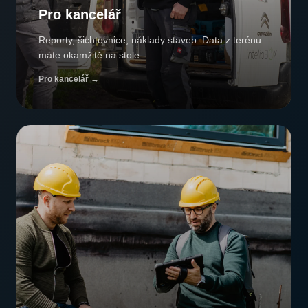
Pro kancelář
Reporty, šichtovnice, náklady staveb. Data z terénu
máte okamžitě na stole.
Pro kancelář
→