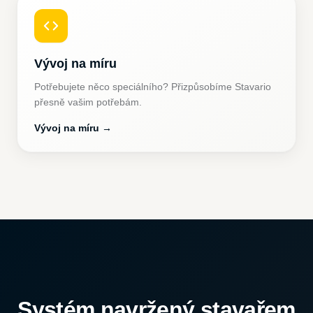
Vývoj na míru
Potřebujete něco speciálního? Přizpůsobíme Stavario
přesně vašim potřebám.
Vývoj na míru
→