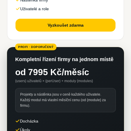
Nástěnka firmy
Uživatelé a role
Vyzkoušet zdarma
PROFI · DOPORUČENÝ
Kompletní řízení firmy na jednom místě
od
7995
Kč/měsíc
{users} uživatelů × {perUser} + moduly {modules}
Projekty a nástěnka jsou v ceně každého uživatele.
Každý modul má vlastní měsíční cenu (od {module} za
firmu).
Docházka
Úkoly