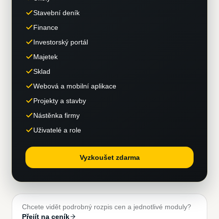
Stavební deník
Finance
Investorský portál
Majetek
Sklad
Webová a mobilní aplikace
Projekty a stavby
Nástěnka firmy
Uživatelé a role
Vyzkoušet zdarma
Chcete vidět podrobný rozpis cen a jednotlivé moduly?
Přejít na ceník