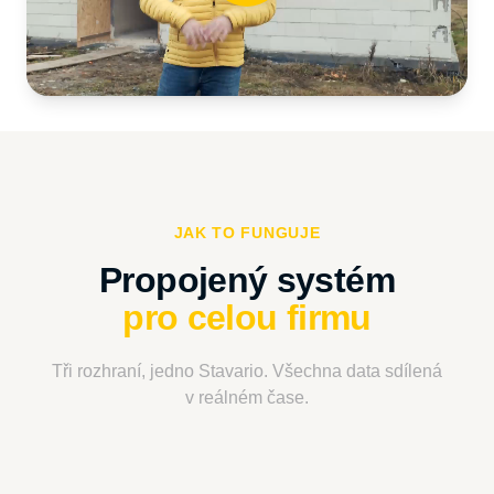
JAK TO FUNGUJE
pro celou firmu
Tři rozhraní, jedno Stavario. Všechna data sdílená
v reálném čase.