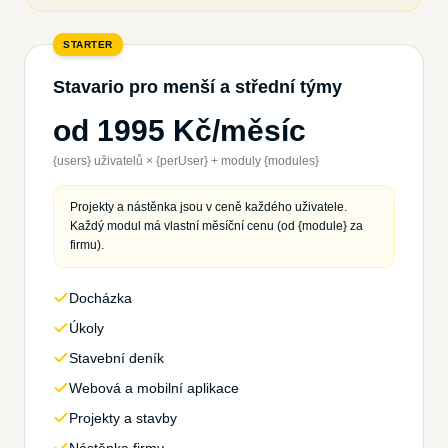
STARTER
Stavario pro menší a střední týmy
od
1995
Kč/měsíc
{users} uživatelů × {perUser} + moduly {modules}
Projekty a nástěnka jsou v ceně každého uživatele.
Každý modul má vlastní měsíční cenu (od {module} za
firmu).
Docházka
Úkoly
Stavební deník
Webová a mobilní aplikace
Projekty a stavby