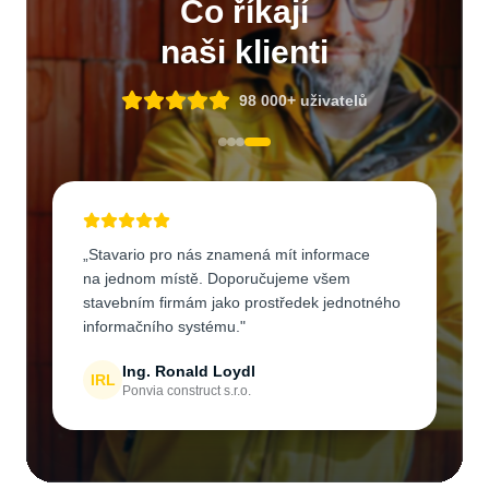
Co říkají
naši klienti
98 000+ uživatelů
„
Díky Stavario jsme vyřešili problém
s docházkou všech zaměstnanců. Oceňuji
moduly jako Fotogalerie, Stavební deník
a evidence skladu.
"
Pavel Salák
PS
Sanace Po