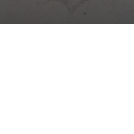
Cyfrowa platforma do zarządzania budową. Dziennik,
obecność, magazyny, zadania i więcej – wszystko w jednej
aplikacji.
Aktualności budowlane →
Praktyczne wskazówki, zmiany prawne i nowości Stavario.
Subskrybuj