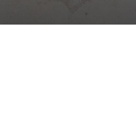
Cyfrowa platforma do zarządzania budową. Dziennik,
obecność, magazyny, zadania i więcej – wszystko w jednej
aplikacji.
Aktualności budowlane →
Praktyczne wskazówki, zmiany prawne i nowości Stavario.
Subskrybuj