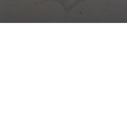
Cyfrowa platforma do zarządzania budową. Dziennik,
obecność, magazyny, zadania i więcej – wszystko w jednej
aplikacji.
Aktualności budowlane →
Praktyczne wskazówki, zmiany prawne i nowości Stavario.
Subskrybuj