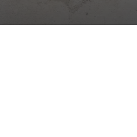
Cyfrowa platforma do zarządzania budową. Dziennik,
obecność, magazyny, zadania i więcej – wszystko w jednej
aplikacji.
Aktualności budowlane →
Praktyczne wskazówki, zmiany prawne i nowości Stavario.
Subskrybuj