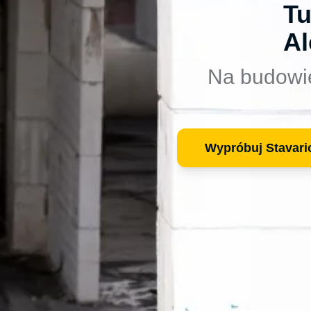
Tu
Al
Na budowi
Wypróbuj Stavari