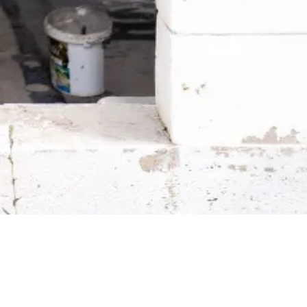
Aktualności budowlane →
Praktyczne wskazówki, zmiany p