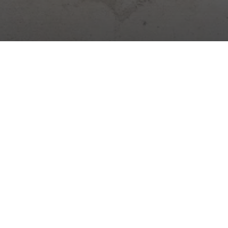
Cyfrowa platforma do zarządzania budową. Dziennik,
obecność, magazyny, zadania i więcej – wszystko w jednej
aplikacji.
Aktualności budowlane →
Praktyczne wskazówki, zmiany prawne i nowości Stavario.
Subskrybuj