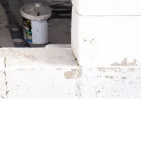
Aktualności budowlane →
Praktyczne wskazówki, zmiany p