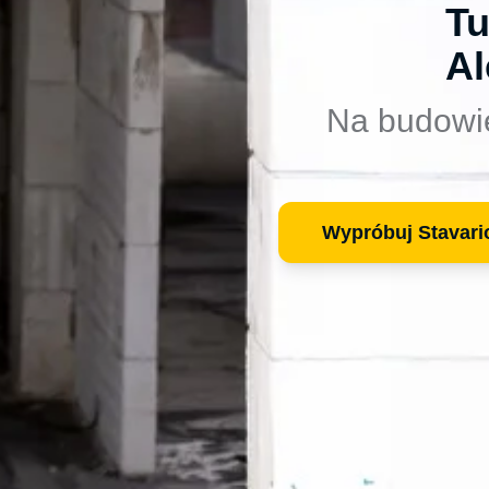
Tu
Al
Na budowi
Wypróbuj Stavari