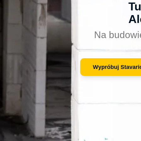
Tu
Al
Na budowi
Wypróbuj Stavari