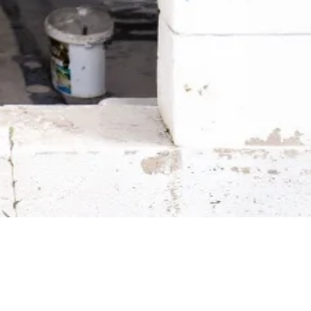
Aktualności budowlane →
Praktyczne wskazówki, zmiany p