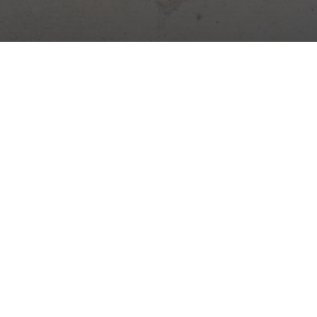
Digitálna platforma pre riadenie stavieb. Denník, dochádzka,
sklady, úlohy a ďalšie – všetko v jednej aplikácii.
Novinky zo stavebníctva →
Praktické tipy, zmeny zákonov a novinky zo Stavario.
Odoberať