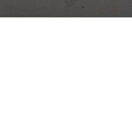
Digitálna platforma pre riadenie stavieb. Denník, dochádzka,
sklady, úlohy a ďalšie – všetko v jednej aplikácii.
Novinky zo stavebníctva →
Praktické tipy, zmeny zákonov a novinky zo Stavario.
Odoberať