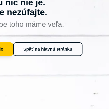
u nič nie je.
e nezúfajte.
be toho máme veľa.
io
Späť na hlavnú stránku