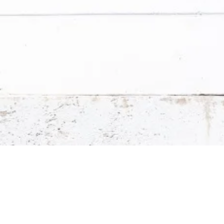
→
 novinky zo Stavario.