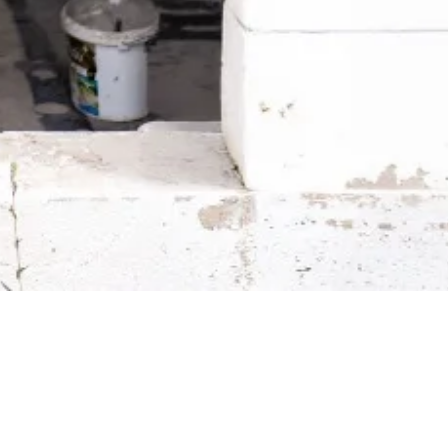
Novinky zo stavebníctva 
Praktické tipy, zmeny zákonov a