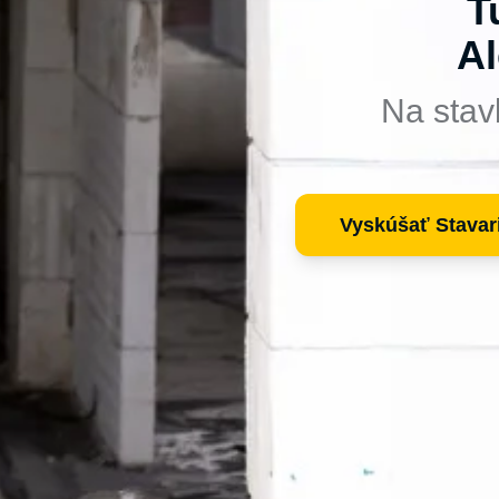
T
Al
Na stav
Vyskúšať Stavar