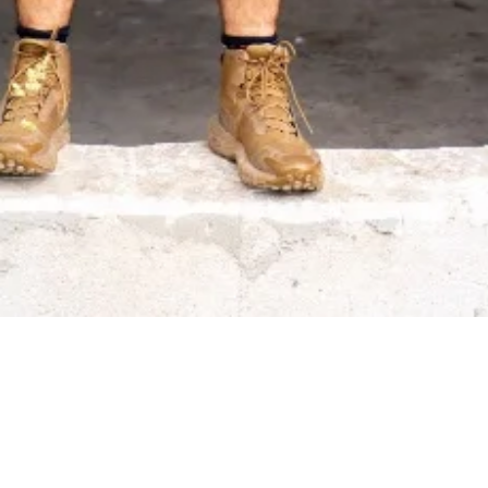
Digitálna platforma pre riadenie stavieb. Denník, dochádzka,
sklady, úlohy a ďalšie – všetko v jednej aplikácii.