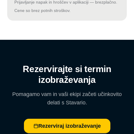
Prijavljanje napak in hroščev v aplikaciji — brezplačno.
Cene so brez potnih stroškov.
Rezervirajte si termin
izobraževanja
Pomagamo vam in vaši ekipi začeti učinkovito
delati s Stavario.
Rezerviraj izobraževanje