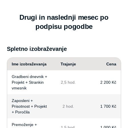
Drugi in naslednji mesec po
podpisu pogodbe
Spletno izobraževanje
Ime izobraževanja
Trajanje
Cena
Gradbeni dnevnik +
Projekt + Strankin
2,5 hod.
2 200 Kč
vmesnik
Zaposleni +
Prisotnost + Projekt
2 hod.
1 700 Kč
+ Poročila
Premoženje +
1,5 hod.
1 000 Kč