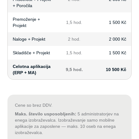
+ Poročila
Premoženje +
1,5 hod.
1 500 Kč
Projekt
Naloge + Projekt
2 hod.
2 000 Kč
Skladišče + Projekt
1,5 hod.
1 500 Kč
Celotna aplikacija
9,5 hod.
10 500 Kč
(ERP + MA)
Cene so brez DDV.
Maks. število usposobljenih:
5 administratorjev na
enega izobraževalca. Izobraževanje samo mobilne
aplikacije za zaposlene — maks. 10 oseb na enega
izobraževalca.