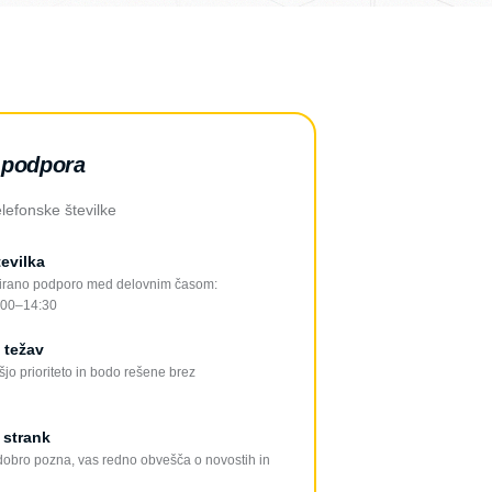
 podpora
lefonske številke
evilka
izirano podporo med delovnim časom:
:00–14:30
 težav
jo prioriteto in bodo rešene brez
j strank
s dobro pozna, vas redno obvešča o novostih in