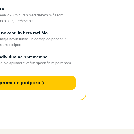
as
hteve v 90 minutah med delovnim časom.
o o stanju reševanja.
novosti in beta različic
ranja novih funkcij in dostop do posebnih
remium podporo.
individualne spremembe
ditve aplikacije vašim specifičnim potrebam.
 premium podporo