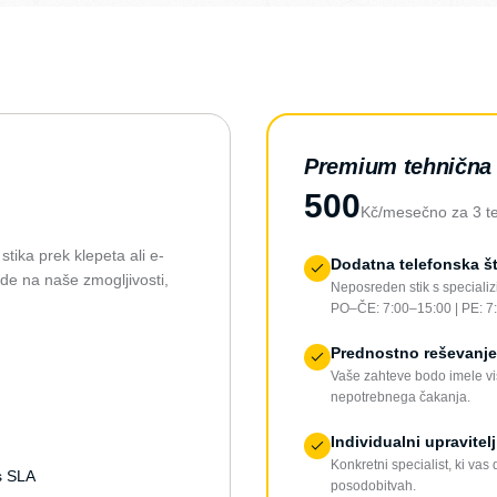
Premium tehnična
500
Kč/mesečno za 3 te
tika prek klepeta ali e-
Dodatna telefonska št
de na naše zmogljivosti,
Neposreden stik s special
PO–ČE: 7:00–15:00 | PE: 7
Prednostno reševanje
Vaše zahteve bodo imele viš
nepotrebnega čakanja.
Individualni upravitel
Konkretni specialist, ki va
s SLA
posodobitvah.