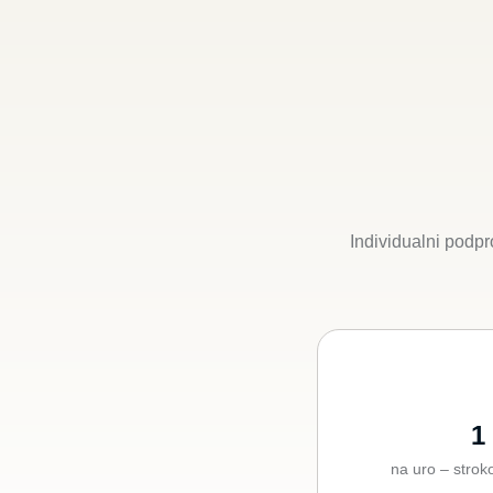
Individualni podp
1
na uro – stro