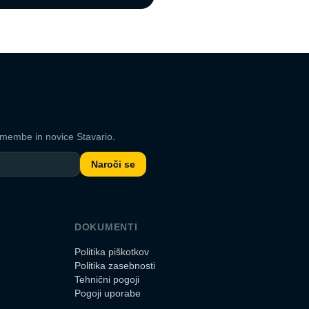
emembe in novice Stavario.
Naroči se
DOKUMENTI
Politika piškotkov
Politika zasebnosti
Tehnični pogoji
Pogoji uporabe