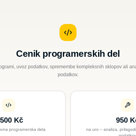
Cenik programerskih del
rogrami, uvoz podatkov, spremembe kompleksnih sklopov ali an
podatkov.
 500 Kč
950 K
kovna programerska dela
na uro – analiza, prilagod
podatko