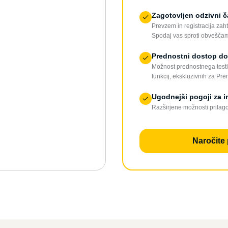
Zagotovljen odzivni č
Prevzem in registracija za
Spodaj vas sproti obveščam
Prednostni dostop do 
Možnost prednostnega testi
funkcij, ekskluzivnih za P
Ugodnejši pogoji za 
Razširjene možnosti prilago
Naročite