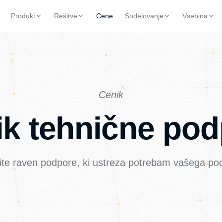
Produkt
Rešitve
Cene
Sodelovanje
Vsebina
Cenik
ik tehnične pod
ite raven podpore, ki ustreza potrebam vašega pod