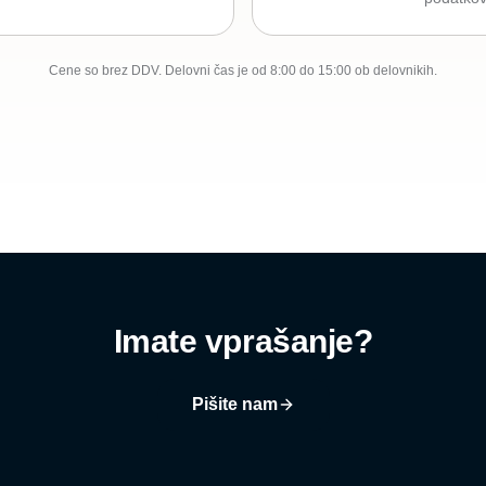
Cene so brez DDV. Delovni čas je od 8:00 do 15:00 ob delovnikih.
Imate vprašanje?
Pišite nam