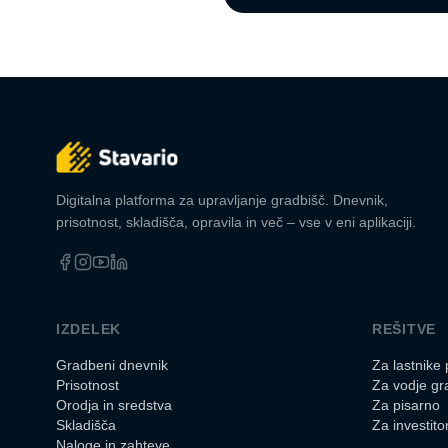
Digitalna platforma za upravljanje gradbišč. Dnevnik,
prisotnost, skladišča, opravila in več – vse v eni aplikaciji.
IZDELEK
REŠITVE
Gradbeni dnevnik
Za lastnike 
Prisotnost
Za vodje gr
Orodja in sredstva
Za pisarno
Skladišča
Za investito
Naloge in zahteve