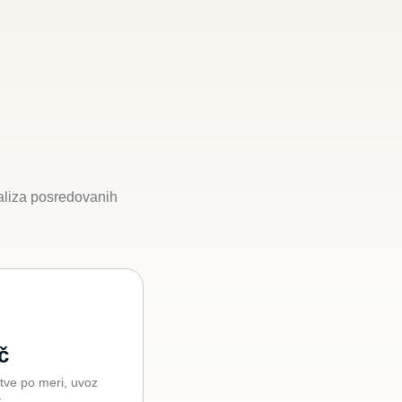
aliza posredovanih
č
itve po meri, uvoz
v