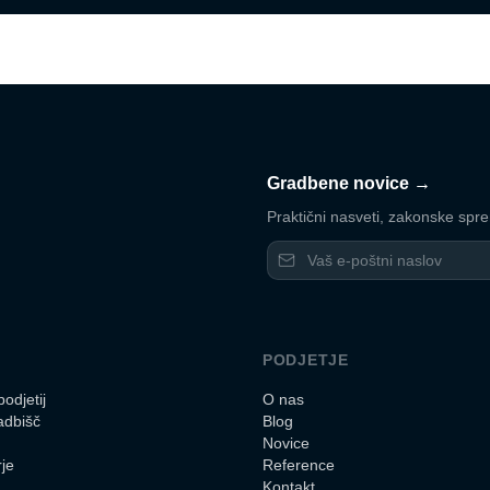
Gradbene novice →
Praktični nasveti, zakonske spr
PODJETJE
podjetij
O nas
adbišč
Blog
Novice
rje
Reference
Kontakt