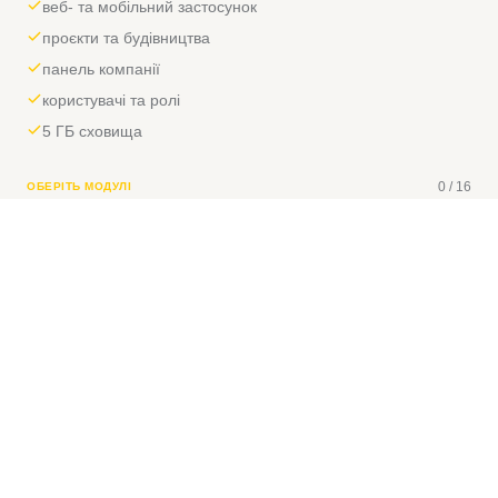
веб- та мобільний застосунок
проєкти та будівництва
панель компанії
користувачі та ролі
5 ГБ сховища
0
/
16
ОБЕРІТЬ МОДУЛІ
Будь-який доданий модуль також відкриває фото та документи в
проєктах.
Відвідуваність
+
890 ₴
Облік відвідуваності та відпусток
Завдання
+
890 ₴
Керування завданнями та Gantt
Будівельний журнал
+
890 ₴
Будівельний і технічний журнал