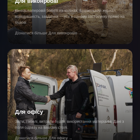
Для виконробів
Кінець паперовій роботі на колінах. Будівельний журнал,
відвідуваність, завдання — усе в одному застосунку прямо на
будові.
Дізнатися більше
Для виконробів
→
Для офісу
Звіти, табелі, витрати будов, використання матеріалів. Дані з
поля одразу на вашому столі.
Дізнатися більше
Для офісу
→