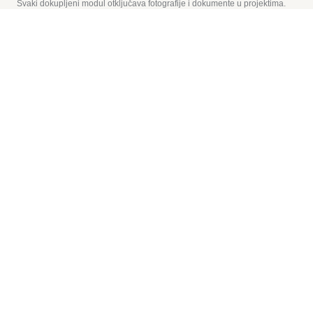
Svaki dokupljeni modul otključava fotografije i dokumente u projektima.
Prisutnost
+
€19
Evidencija prisutnosti i godišnjih
Zadaci
+
€19
Upravljanje zadacima i Gantt
Građevinski dnevnik
+
€19
Građevinski i tehnički dnevnik
Dnevnik ZNR
+
€19
Sigurnost i zaštita zdravlja
Imovina
+
€39
Upravljanje imovinom i mehanizacijom
Skladište
+
€79
Skladišno poslovanje