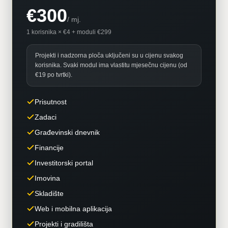
€300
/
mj.
1 korisnika × €4 + moduli €299
Projekti i nadzorna ploča uključeni su u cijenu svakog
korisnika. Svaki modul ima vlastitu mjesečnu cijenu (od
€19 po tvrtki).
Prisutnost
Zadaci
Građevinski dnevnik
Financije
Investitorski portal
Imovina
Skladište
Web i mobilna aplikacija
Projekti i gradilišta