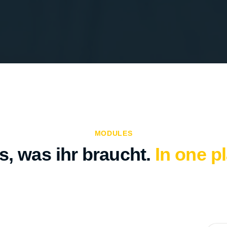
MODULES
s, was ihr braucht.
In one p