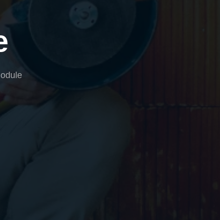
e
Module