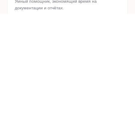
Умный помощник, экономящий время на
документации и отчётах.
Zobrazit detail modulu
:
AI-ассистент
→
Корпоративный чат и звонки
Связь между стройкой и офисом в одном месте. Чат,
видеозвонки и обмен файлами.
Zobrazit detail modulu
:
Корпоративный чат и
звонки
→