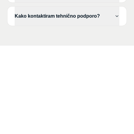
Kako kontaktiram tehnično podporo?
Potrebujete pomoč?
Če odgovora niste našli v navodilih ali
videih, nam pišite. Z veseljem vam