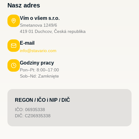
Nasz adres
Vím o všem s.r.o.
Smetanova 1249/6
419 01 Duchcov, Česká republika
E-mail
info@stavario.com
Godziny pracy
Pon–Pt: 8:00–17:00
Sob–Nd: Zamknięte
REGON / IČO i NIP / DIČ
IČO: 06935338
DIČ: CZ06935338