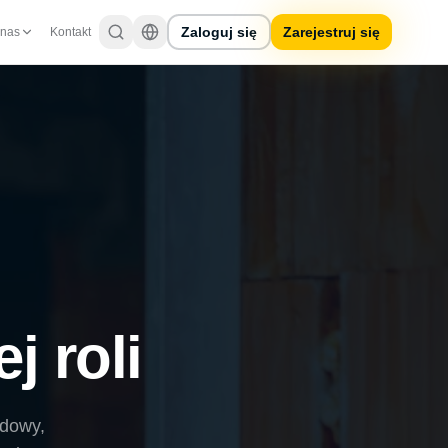
Zaloguj się
Zarejestruj się
 nas
Kontakt
j roli
udowy,