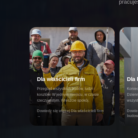
pracuje
Dla właścicieli firm
Dla
Przegląd wszystkich budów, ludzi i
Koniec
kosztów. W jednym miejscu, w czasie
Dzien
rzeczywistym. Wreszcie spokój.
wszyst
Dowiedz się więcej
Dla właścicieli firm
Dowied
→
budo