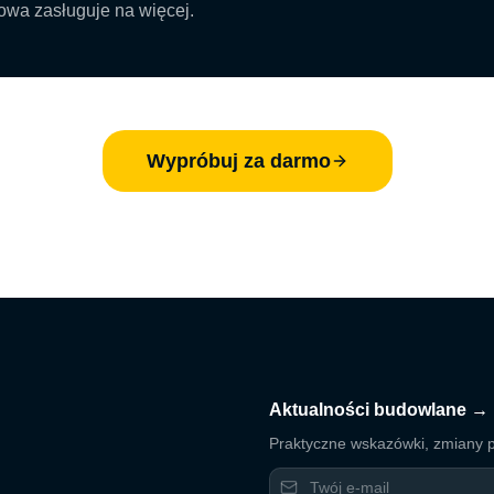
owa zasługuje na więcej.
Wypróbuj za darmo
Aktualności budowlane →
Praktyczne wskazówki, zmiany p