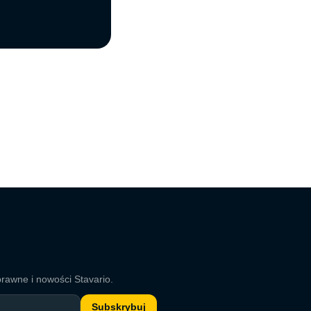
rawne i nowości Stavario.
Subskrybuj