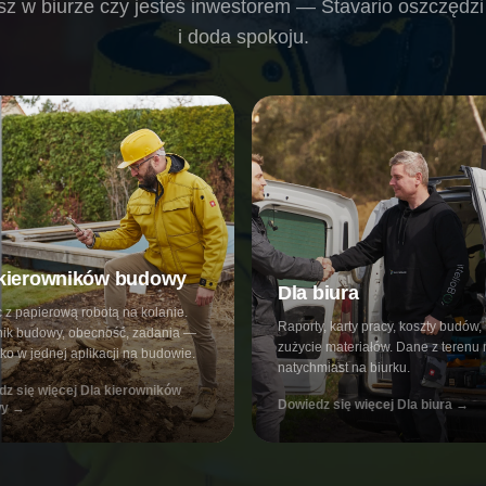
sz w biurze czy jesteś inwestorem — Stavario oszczędzi
i doda spokoju.
 kierowników budowy
Dla biura
 z papierową robotą na kolanie.
Raporty, karty pracy, koszty budów,
nik budowy, obecność, zadania —
zużycie materiałów. Dane z terenu
ko w jednej aplikacji na budowie.
natychmiast na biurku.
z się więcej
Dla kierowników
Dowiedz się więcej
Dla biura
→
wy
→