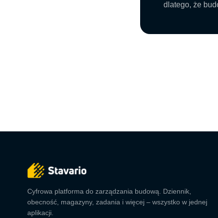
dlatego, że bud
Cyfrowa platforma do zarządzania budową. Dziennik,
obecność, magazyny, zadania i więcej – wszystko w jednej
aplikacji.