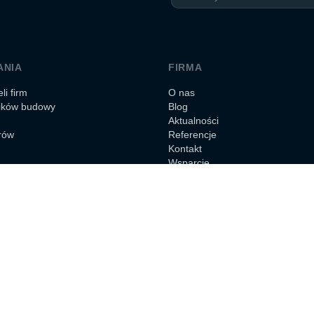
ANIA
FIRMA
li firm
O nas
ników budowy
Blog
Aktualności
rów
Referencje
Kontakt
Wsparcie