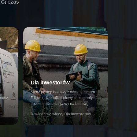
 Ci czas
Dla inwestorów
Śledź postęp budowy z domu lub biura.
 masz
Zdjęcia, dziennik budowy, dokumenty —
bez konieczności jazdy na budowę.
Dowiedz się więcej
Dla inwestorów
→