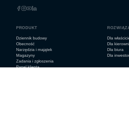
PRODUKT
ROZWIĄZ
Dziennik budowy
Dla właścicie
Obecność
Dla kierow
Narzędzia i majątek
Dla biura
Magazyny
Dla inwesto
Zadania i zgłoszenia
Panel klienta
Cennik
© 2026 Stavario. Wszelkie prawa zastrzeżone.