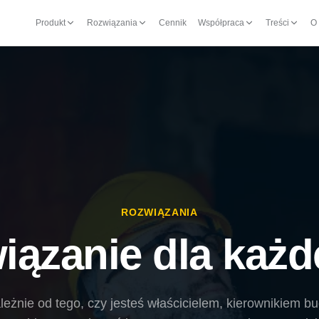
Produkt
Rozwiązania
Cennik
Współpraca
Treści
O
ROZWIĄZANIA
ązanie dla każde
leżnie od tego, czy jesteś właścicielem, kierownikiem b