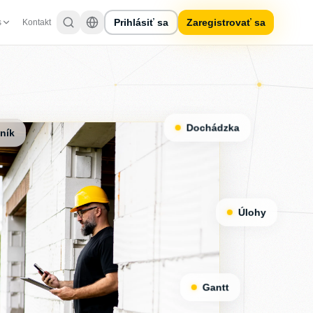
Prihlásiť sa
Zaregistrovať sa
s
Kontakt
Dochádzka
nník
Úlohy
Gantt