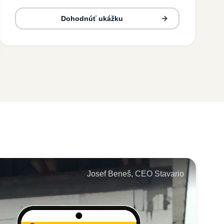
Dohodnúť ukážku
Josef Beneš, CEO Stavario