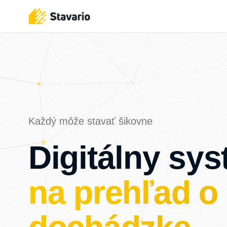
na
prehľad o
Každý môže stavať šikovne
Digitálny sy
dochádzke