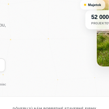
Majetok
52 00
PROJEKTO
bu,
siac
DÔVERUJÚ NÁM POPREDNÉ STAVEBNÉ FIRMY