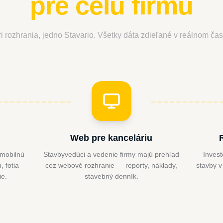
pre celú firmu
ri rozhrania, jedno Stavario. Všetky dáta zdieľané v reálnom čas
Web pre kanceláriu
 mobilnú
Stavbyvedúci a vedenie firmy majú prehľad
Invest
 fotia
cez webové rozhranie — reporty, náklady,
stavby v
ie.
stavebný denník.