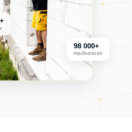
0+
V
98 000+
POUŽÍVATEĽOV