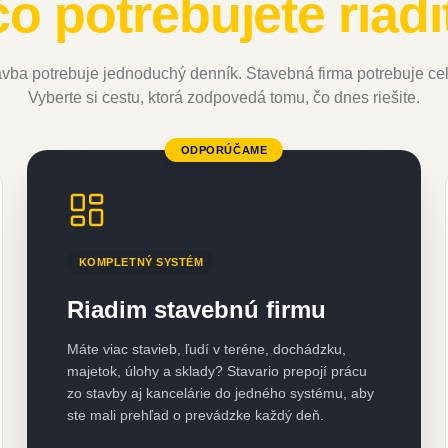
čo potrebujete riadiť
vba potrebuje jednoduchý denník. Stavebná firma potrebuje ce
Vyberte si cestu, ktorá zodpovedá tomu, čo dnes riešite.
ODPORÚČAME
KOMPLETNÝ SYSTÉM
Riadim stavebnú firmu
Máte viac stavieb, ľudí v teréne, dochádzku,
majetok, úlohy a sklady? Stavario prepojí prácu
zo stavby aj kancelárie do jedného systému, aby
ste mali prehľad o prevádzke každý deň.