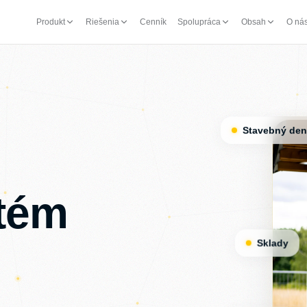
Produkt
Riešenia
Cenník
Spolupráca
Obsah
O ná
Stavebný de
stém
Sklady