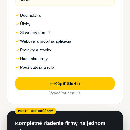
Dochádzka
Úlohy
Stavebný denník
Webová a mobilná aplikácia
Projekty a stavby
Nástenka firmy
Používatelia a role
Kúpiť Starter
Vypočítať cenu
PROFI · ODPORÚČANÝ
Kompletné riadenie firmy na jednom