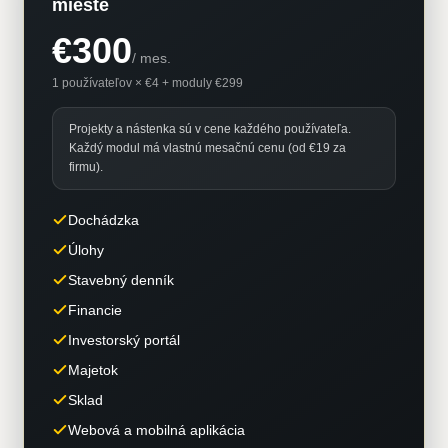
mieste
€300
/
mes.
1 používateľov × €4 + moduly €299
Projekty a nástenka sú v cene každého používateľa.
Každý modul má vlastnú mesačnú cenu (od €19 za
firmu).
Dochádzka
Úlohy
Stavebný denník
Financie
Investorský portál
Majetok
Sklad
Webová a mobilná aplikácia