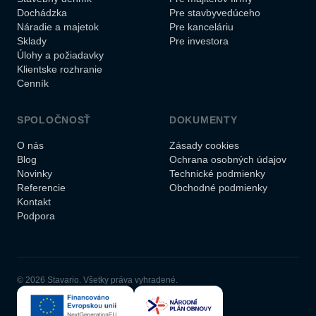
Dochádzka
Pre stavbyvedúceho
Náradie a majetok
Pre kanceláriu
Sklady
Pre investora
Úlohy a požiadavky
Klientske rozhranie
Cenník
SPOLOČNOSŤ
DOKUMENTY
O nás
Zásady cookies
Blog
Ochrana osobných údajov
Novinky
Technické podmienky
Referencie
Obchodné podmienky
Kontakt
Podpora
© 2026 Stavario. Všetky práva vyhradené.