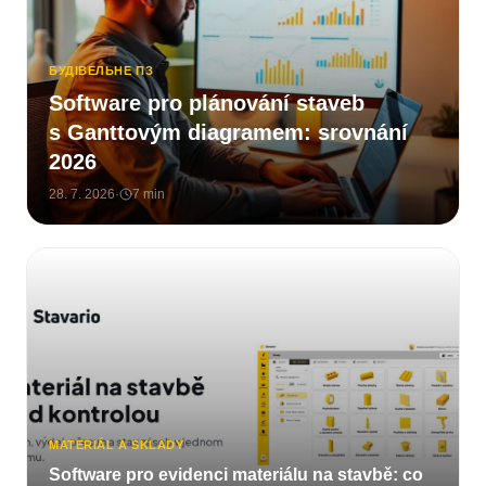
БУДІВЕЛЬНЕ ПЗ
Software pro plánování staveb
s Ganttovým diagramem: srovnání
2026
28. 7. 2026
·
7
min
MATERIÁL A SKLADY
Software pro evidenci materiálu na stavbě: co