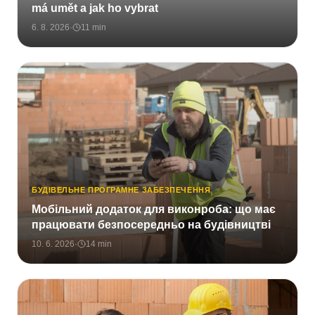
má umět a jak ho vybrat
6. 8. 2026
·
11
min
БУДІВЕЛЬНЕ ПРОГРАМНЕ ЗАБЕЗПЕЧЕННЯ
Мобільний додаток для виконроба: що має
працювати безпосередньо на будівництві
10. 6. 2026
·
14
min