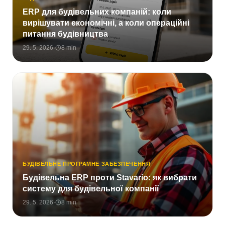
ERP для будівельних компаній: коли
вирішувати економічні, а коли операційні
питання будівництва
29. 5. 2026
·
8
min
БУДІВЕЛЬНЕ ПРОГРАМНЕ ЗАБЕЗПЕЧЕННЯ
Будівельна ERP проти Stavario: як вибрати
систему для будівельної компанії
29. 5. 2026
·
8
min