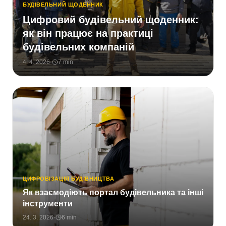
БУДІВЕЛЬНИЙ ЩОДЕННИК
Цифровий будівельний щоденник:
як він працює на практиці
будівельних компаній
4. 4. 2026
·
7
min
ЦИФРОВІЗАЦІЯ БУДІВНИЦТВА
Як взаємодіють портал будівельника та інші
інструменти
24. 3. 2026
·
6
min