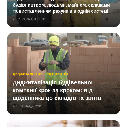
будівництвом, людьми, майном, складами
та виставленням рахунків в одній системі
29. 5. 2026
·
10
min
ДИДЖИТАЛІЗАЦІЯ БУДІВНИЦТВА
Диджиталізація будівельної
компанії крок за кроком: від
щоденника до складів та звітів
9. 6. 2026
·
8
min