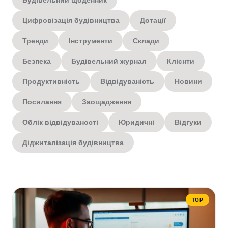
Будівельний щоденник
Цифровізація будівництва
Дотації
Тренди
Інструменти
Склади
Безпека
Будівельний журнал
Клієнти
Продуктивність
Відвідуваність
Новини
Посилання
Заощадження
Облік відвідуваності
Юридичні
Відгуки
Діджиталізація будівництва
TOP