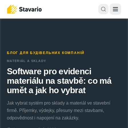
БЛОГ ДЛЯ БУДІВЕЛЬНИХ КОМПАНІЙ
MATERIÁL A SKLADY
Software pro evidenci
materiálu na stavbě: co má
umět a jak ho vybrat
Jak vybrat systém pro sklady a materiál ve stavební
firmě. Příjemky, výdejky, přesuny mezi stavbami,
odpovědnost i napojení na zakázky.