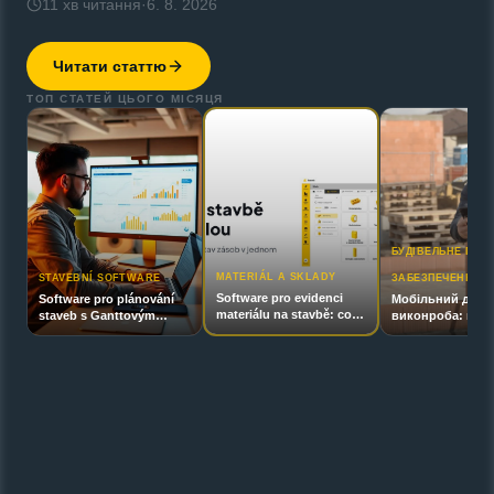
11
хв читання
·
6. 8. 2026
Читати статтю
ТОП СТАТЕЙ ЦЬОГО МІСЯЦЯ
БУДІВЕЛЬНЕ ПРО
MATERIÁL A SKLADY
STAVEBNÍ SOFTWARE
ЗАБЕЗПЕЧЕННЯ
Software pro evidenci
Software pro plánování
Мобільний дода
materiálu na stavbě: co
staveb s Ganttovým
виконроба: що має
má umět a jak ho vybrat
diagramem: srovnání
працювати
2026
безпосередньо 
будівництві