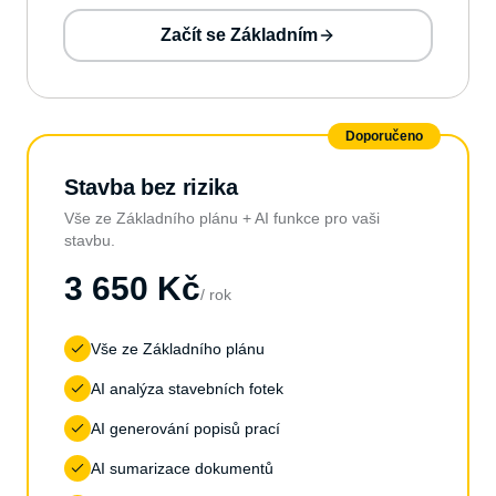
Začít se Základním
Doporučeno
Stavba bez rizika
Vše ze Základního plánu + AI funkce pro vaši
stavbu.
3 650 Kč
/ rok
Vše ze Základního plánu
AI analýza stavebních fotek
AI generování popisů prací
AI sumarizace dokumentů