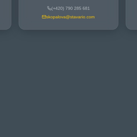
(+420) 790 285 681
skopalova@stavario.com