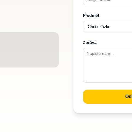
Předmět
Zpráva
Od