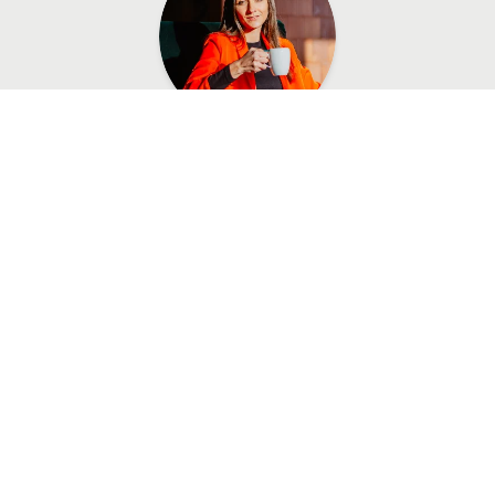
Kateřina Skopalová
CSO
„
Věřím v osobní přístup, férovost a
konkrétní výsledky. Mám zkušenosti z
obchodu i z terénu. A právě díky tomu vím,
co opravdu funguje.
"