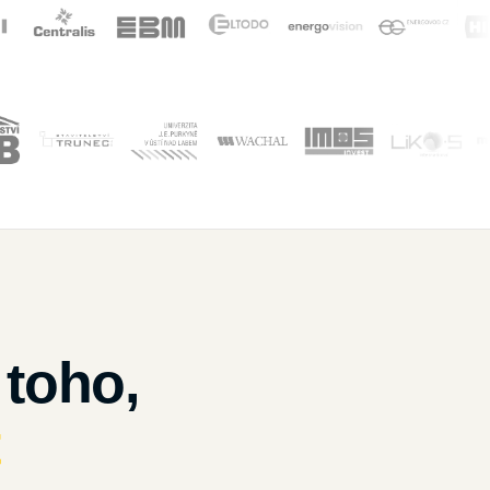
 toho,
t