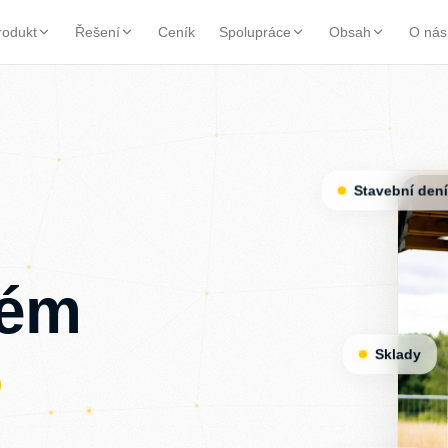
rodukt
Řešení
Ceník
Spolupráce
Obsah
O nás
Stavební den
o
tém
Sklady