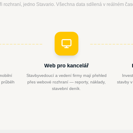
ři rozhraní, jedno Stavario. Všechna data sdílená v reálném čas
Web pro kancelář
mobilní
Stavbyvedoucí a vedení firmy mají přehled
Inves
í průběh
přes webové rozhraní — reporty, náklady,
stavby v
stavební deník.