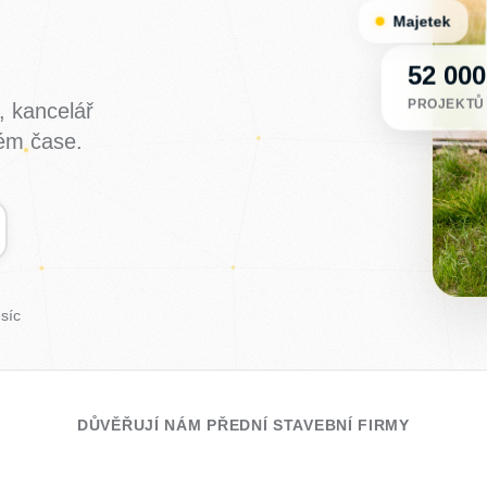
Majetek
52 00
PROJEKTŮ
, kancelář
ném čase.
síc
DŮVĚŘUJÍ NÁM PŘEDNÍ STAVEBNÍ FIRMY