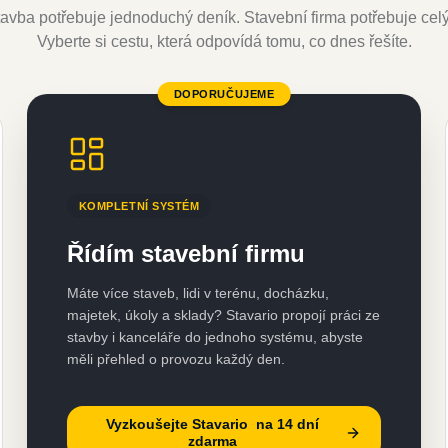
avba potřebuje jednoduchý deník. Stavební firma potřebuje cel
Vyberte si cestu, která odpovídá tomu, co dnes řešíte.
DOPORUČUJEME
KOMPLETNÍ SYSTÉM
Řídím stavební firmu
Máte více staveb, lidi v terénu, docházku,
majetek, úkoly a sklady? Stavario propojí práci ze
stavby i kanceláře do jednoho systému, abyste
měli přehled o provozu každý den.
Vyzkoušejte Stavario na 14 dní
zdarma