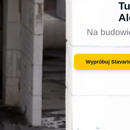
Tu
Al
Na budowi
Wypróbuj Stavari