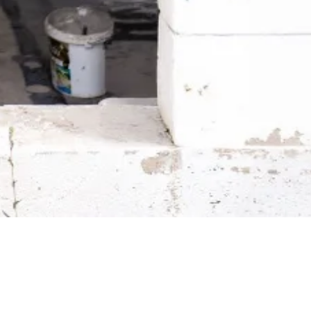
Aktualności budowlane →
Praktyczne wskazówki, zmiany p