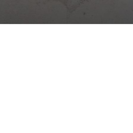
Cyfrowa platforma do zarządzania budową. Dziennik,
obecność, magazyny, zadania i więcej – wszystko w jednej
aplikacji.
Aktualności budowlane →
Praktyczne wskazówki, zmiany prawne i nowości Stavario.
Subskrybuj