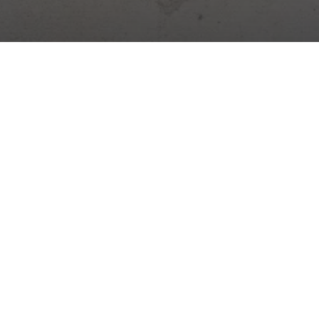
Digitálna platforma pre riadenie stavieb. Denník, dochádzka,
sklady, úlohy a ďalšie – všetko v jednej aplikácii.
Novinky zo stavebníctva →
Praktické tipy, zmeny zákonov a novinky zo Stavario.
Odoberať